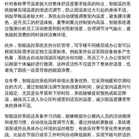
针对春秋季节温差较大但整体舒适度要求较高的特点，智能温控系
统能够实现温度的渐进式调节，防止因温差过大引起的身体不适。
例如早晚温差较大时，系统会自动缓慢调整室内温度，避免骤冷骤
热，提升员工的舒适体验。夏季则重点控制室内高温，智能系统通
过预测分析员工活动密度和阳光照射强度，合理调节冷气输出，避
免能耗浪费的同时保持凉爽环境。
此外，智能温控系统支持分区管理，写字楼不同楼层或办公室可以
根据实际需求设定独立温度标准。例如某些会议室因设备较多产生
热量，系统会自动加强该区域的冷却功能，而员工个人办公室则可
以根据个体偏好进行微调。这种灵活性不仅提升了整体舒适度，也
避免了因统一设置导致的能源浪费。
在冬季，智能温控系统同样表现出显著优势。它采用地暖和空调结
合的方式，通过智能算法调节加热强度和时间，保证室内温度均匀
且稳定。尤其是在早晨和下班时段，系统能够提前预热或延迟降
温，确保员工进入办公区时感受到适宜的温度，减少因温度骤变带
来的身体不适。
智能温控系统还具备学习功能，能够根据办公楼内人员的活动规律
和使用习惯，自动优化温度调节方案。通过持续积累数据，系统逐
渐形成符合具体办公环境的温控模型，有效应对季节变化带来的挑
战。比如在节假日或非工作时间自动降低能耗，实现节能与舒适的