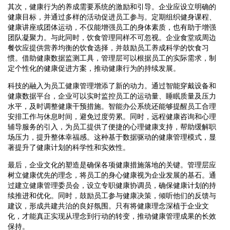
其次，健康行为的养成需要系统的激励和引导。企业应设立明确的
健康目标，并通过多样的活动促进员工参与。定期组织健身课程、
健康讲座或团体运动，不仅能增强员工的身体素质，也有助于增强
团队凝聚力。与此同时，饮食管理同样不可忽视。企业食堂或周边
餐饮应提供营养均衡的饮食选择，并鼓励员工养成科学的饮食习
惯。借助健康数据监测工具，管理层可以根据员工的实际需求，制
定个性化的健康促进方案，推动健康行为的持续发展。
科技的融入为员工健康管理增添了新的动力。通过智能穿戴设备和
健康数据平台，企业可以实时监控员工的运动量、睡眠质量及压力
水平，及时调整健康干预措施。智能办公系统还能够提醒员工合理
安排工作与休息时间，避免过度劳累。同时，远程健康咨询和心理
辅导服务的引入，为员工提供了便捷的心理健康支持，帮助缓解职
场压力，提升整体幸福感。这种基于数据驱动的健康管理模式，显
著提升了健康计划的科学性和实效性。
最后，企业文化的塑造是确保各项健康措施落地的关键。管理层应
树立健康优先的理念，将员工的身心健康视为企业发展的基石。通
过建立健康管理委员会，设立专职健康协调员，确保健康计划的持
续推进和优化。同时，鼓励员工参与健康决策，倾听他们的反馈与
建议，形成共建共治的良好氛围。只有将健康理念深植于企业文
化，才能真正实现从理念到行动的转变，推动健康管理成果的长效
保持。