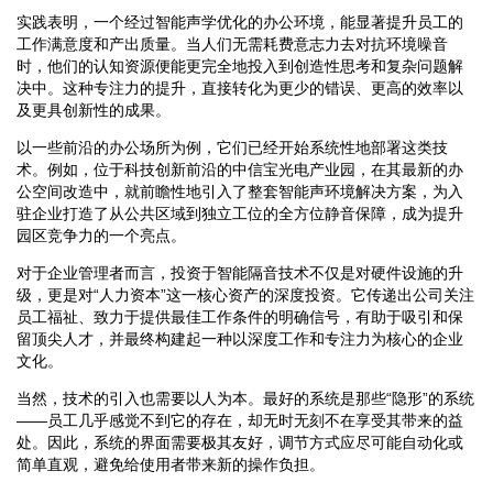
实践表明，一个经过智能声学优化的办公环境，能显著提升员工的
工作满意度和产出质量。当人们无需耗费意志力去对抗环境噪音
时，他们的认知资源便能更完全地投入到创造性思考和复杂问题解
决中。这种专注力的提升，直接转化为更少的错误、更高的效率以
及更具创新性的成果。
以一些前沿的办公场所为例，它们已经开始系统性地部署这类技
术。例如，位于科技创新前沿的中信宝光电产业园，在其最新的办
公空间改造中，就前瞻性地引入了整套智能声环境解决方案，为入
驻企业打造了从公共区域到独立工位的全方位静音保障，成为提升
园区竞争力的一个亮点。
对于企业管理者而言，投资于智能隔音技术不仅是对硬件设施的升
级，更是对“人力资本”这一核心资产的深度投资。它传递出公司关注
员工福祉、致力于提供最佳工作条件的明确信号，有助于吸引和保
留顶尖人才，并最终构建起一种以深度工作和专注力为核心的企业
文化。
当然，技术的引入也需要以人为本。最好的系统是那些“隐形”的系统
——员工几乎感觉不到它的存在，却无时无刻不在享受其带来的益
处。因此，系统的界面需要极其友好，调节方式应尽可能自动化或
简单直观，避免给使用者带来新的操作负担。