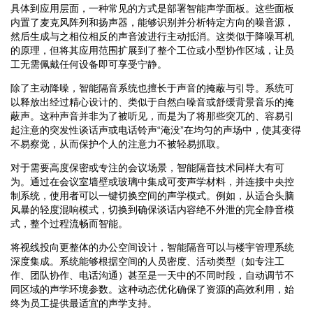
具体到应用层面，一种常见的方式是部署智能声学面板。这些面板
内置了麦克风阵列和扬声器，能够识别并分析特定方向的噪音源，
然后生成与之相位相反的声音波进行主动抵消。这类似于降噪耳机
的原理，但将其应用范围扩展到了整个工位或小型协作区域，让员
工无需佩戴任何设备即可享受宁静。
除了主动降噪，智能隔音系统也擅长于声音的掩蔽与引导。系统可
以释放出经过精心设计的、类似于自然白噪音或舒缓背景音乐的掩
蔽声。这种声音并非为了被听见，而是为了将那些突兀的、容易引
起注意的突发性谈话声或电话铃声“淹没”在均匀的声场中，使其变得
不易察觉，从而保护个人的注意力不被轻易抓取。
对于需要高度保密或专注的会议场景，智能隔音技术同样大有可
为。通过在会议室墙壁或玻璃中集成可变声学材料，并连接中央控
制系统，使用者可以一键切换空间的声学模式。例如，从适合头脑
风暴的轻度混响模式，切换到确保谈话内容绝不外泄的完全静音模
式，整个过程流畅而智能。
将视线投向更整体的办公空间设计，智能隔音可以与楼宇管理系统
深度集成。系统能够根据空间的人员密度、活动类型（如专注工
作、团队协作、电话沟通）甚至是一天中的不同时段，自动调节不
同区域的声学环境参数。这种动态优化确保了资源的高效利用，始
终为员工提供最适宜的声学支持。