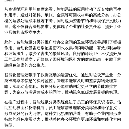
从资源循环利用的角度来看，智能系统的应用推动了废弃物的再生
利用率。通过对塑料、纸张、金属等可回收材料的高效分类，办公
楼的垃圾处理成本显著下降，同时也为资源节约和环境保护贡献力
量。这不仅符合法规要求，更体现了企业的社会责任感，提升了企
业形象和市场竞争力。
此外，智能垃圾分类的推广对办公空间的卫生环境改善起到了积极
作用。自动化设备通常配备密闭式收集和消毒功能，有效抑制异味
和细菌滋生，减少了害虫的繁殖风险。良好的环境卫生不仅提升员
工的工作舒适度，还降低了因环境问题引发的健康隐患，有助于构
建绿色健康的办公生态。
智能化管理还带来了数据驱动的运营优化。通过对垃圾产生量、分
类准确率等信息的实时监控，管理者能够及时调整废弃物处理策
略，实现动态优化。数据分析还能帮助制定更科学的节能减排方
案，为企业节省运营成本的同时，推动绿色低碳发展目标的实现。
在推广过程中，智能垃圾分类系统促进了员工的环保意识培养。借
助互动界面和反馈机制，员工能够清晰理解分类标准和环保意义，
形成良好的行为习惯。这种文化氛围的营造，有助于企业内部形成
持续的绿色发展动力，推动整体办公环境向更加环保和智能化方向
转型。