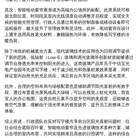
其次，智能电动窗帘逐渐成为高端办公场所的标配。此类系统可根
据太阳位置、时间段及室内光线强度自动调整开启程度，实现全天
候的智能光照管理。行政人员通过简单的控制面板或移动设备即可
远程操作，极大提升了管理效率和灵活性。此外，电动窗帘在设计
上通常选用高效遮光材料，兼顾隔热与环保，有效降低写字楼的冷
暖负荷。
除了传统的机械遮光方案，现代玻璃技术的应用也为日照调节提供
了新的思路。低辐射（Low-E）玻璃和调光玻璃等创新材质能够通过
调节自身透光率来控制阳光的进入。这类玻璃产品常见于中信宝光
电产业园等先进写字楼，对于减少眩光和热量积累效果显著，同时
保证室内自然光的充足供应，满足前台共享区域的基本采光需求。
此外，合理的空间布局与绿植配置也是辅助调节阳光直射的有效手
段。通过布置遮光屏风或高大绿植，可以在视觉上软化光线，营造
宜人的办公氛围。这类自然元素不仅提升空间的美观度，还能够改
善空气质量，缓解由于强光带来的视觉疲劳，提升员工的整体工作
体验。
综上所述，行政团队在应对写字楼共享前台区阳光直射问题时，往
往会结合遮阳百叶窗、智能电动窗帘及先进玻璃技术多种方案，辅
以合理的室内布置，共同实现精准且高效的日照调节。这样的综合