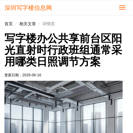
深圳写字楼信息网
切
换
导
首页
相关文章
详情页
航
写字楼办公共享前台区阳
光直射时行政班组通常采
用哪类日照调节方案
更新日期：
2026-06-16